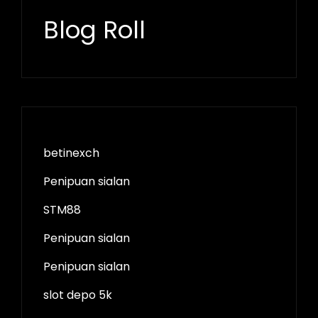
Blog Roll
betinexch
Penipuan sialan
STM88
Penipuan sialan
Penipuan sialan
slot depo 5k