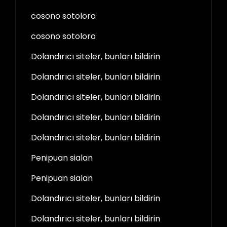
cosono sotoloro
cosono sotoloro
Dolandırıcı siteler, bunları bildirin
Dolandırıcı siteler, bunları bildirin
Dolandırıcı siteler, bunları bildirin
Dolandırıcı siteler, bunları bildirin
Dolandırıcı siteler, bunları bildirin
Penipuan sialan
Penipuan sialan
Dolandırıcı siteler, bunları bildirin
Dolandırıcı siteler, bunları bildirin