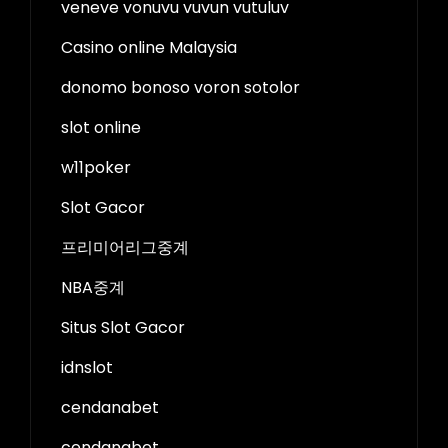
veneve vonuvu vuvun vutuluv
Casino online Malaysia
donomo bonoso voron sotolor
slot online
w11poker
Slot Gacor
프리미어리그중계
NBA중계
Situs Slot Gacor
idnslot
cendanabet
cendanabet