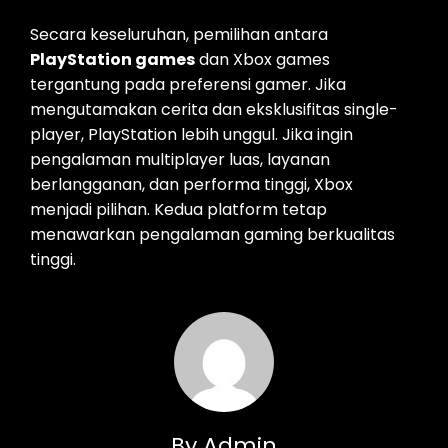
Secara keseluruhan, pemilihan antara
PlayStation games
dan Xbox games
tergantung pada preferensi gamer. Jika
mengutamakan cerita dan eksklusifitas single-
player, PlayStation lebih unggul. Jika ingin
pengalaman multiplayer luas, layanan
berlangganan, dan performa tinggi, Xbox
menjadi pilihan. Kedua platform tetap
menawarkan pengalaman gaming berkualitas
tinggi.
By Admin