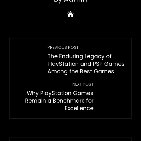
PREVIOUS POST
The Enduring Legacy of
PlayStation and PSP Games
Among the Best Games
NEXT POST
Why PlayStation Games
Remain a Benchmark for
Excellence