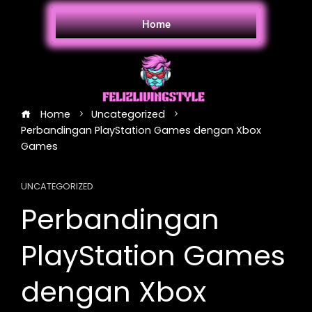
Home
Home
Uncategorized
Perbandingan PlayStation Games dengan Xbox
Games
UNCATEGORIZED
Perbandingan
PlayStation Games
dengan Xbox