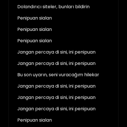
Dolandırıcı siteler, bunları bildirin
Penipuan sialan
Penipuan sialan
Penipuan sialan
Jangan percaya di sini, ini penipuan
Jangan percaya di sini, ini penipuan
Bu son uyarın, seni vuracağım hilekar
Jangan percaya di sini, ini penipuan
Jangan percaya di sini, ini penipuan
Jangan percaya di sini, ini penipuan
Penipuan sialan