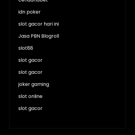
idn poker
slot gacor hari ini
Jasa PBN Blogroll
slot88
slot gacor
slot gacor
joker gaming
slot online
slot gacor