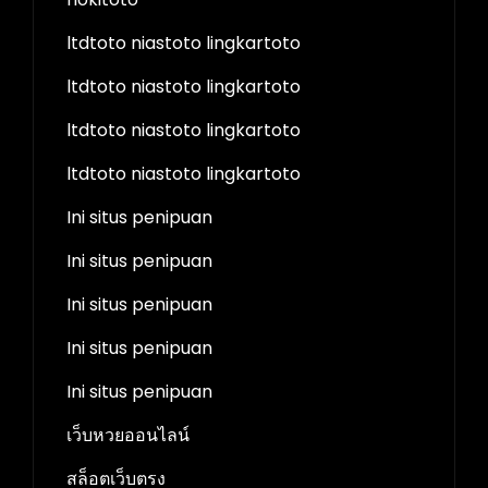
ltdtoto niastoto lingkartoto
ltdtoto niastoto lingkartoto
ltdtoto niastoto lingkartoto
ltdtoto niastoto lingkartoto
Ini situs penipuan
Ini situs penipuan
Ini situs penipuan
Ini situs penipuan
Ini situs penipuan
เว็บหวยออนไลน์
สล็อตเว็บตรง